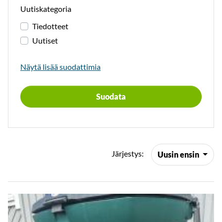
Uutiskategoria
Tiedotteet
Uutiset
Näytä lisää suodattimia
Suodata
Järjestys:
Uusin ensin