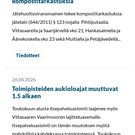
kompostitarkastuksia
Jätehuoltoviranomainen tekee kompostitarkastuksia
jätelain (646/2011) § 123 nojalla Pihtiputaalla,
Viitasaarella ja Saarijärvellä vko 21, Hankasalmella ja
Äänekoskella vko 23 sekä Multialla ja Petäjävedellä...
Tiedotteet
26.04.2026
Toimipisteiden aukioloajat muuttuvat
1.5 alkaen
Toukokuun alusta itsepalveluasiointi laajenee myös
Viitasaaren Vaarinvuoren lajitteluasemalle.
Itsepalveluasiointi on tämän muutoksen myötä
mahdollista kahdeksassa toimipisteessä. Toukokuun