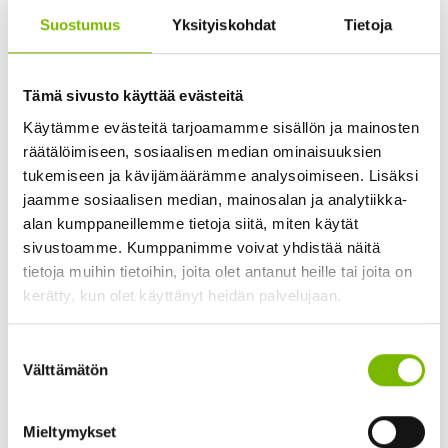
Suostumus
Yksityiskohdat
Tietoja
Tämä sivusto käyttää evästeitä
Käytämme evästeitä tarjoamamme sisällön ja mainosten
23.04.2026
räätälöimiseen, sosiaalisen median ominaisuuksien
tukemiseen ja kävijämäärämme analysoimiseen. Lisäksi
Vieraslajijätteen käsittely
jaamme sosiaalisen median, mainosalan ja analytiikka-
Pian kaikki alkavat vihertää ja myös vieraslajit
alan kumppaneillemme tietoja siitä, miten käytät
sivustoamme. Kumppanimme voivat yhdistää näitä
nostavat kasvustojaan. Kokosimme ohjeet
tietoja muihin tietoihin, joita olet antanut heille tai joita on
jätehuollon osalta liittyen vieraslajeihin. Pienet
kerätty, kun olet käyttänyt heidän palvelujaan.
määrät vieraslajijätettä voi hävittää muovipussiin
pakattuna omaan...
Suostumuksen
Välttämätön
valinta
Tiedotteet
Mieltymykset