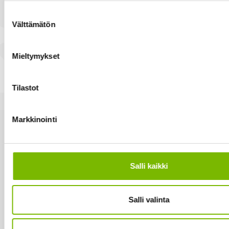
Suostumuksen
Välttämätön
valinta
Mieltymykset
Tilastot
Markkinointi
Salli kaikki
Salli valinta
Sammakkokangas Oy