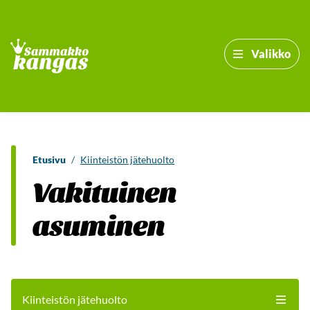
Valikko
Etusivu
/
Kiinteistön jätehuolto
Vakituinen
asuminen
Kiinteistön jätehuolto