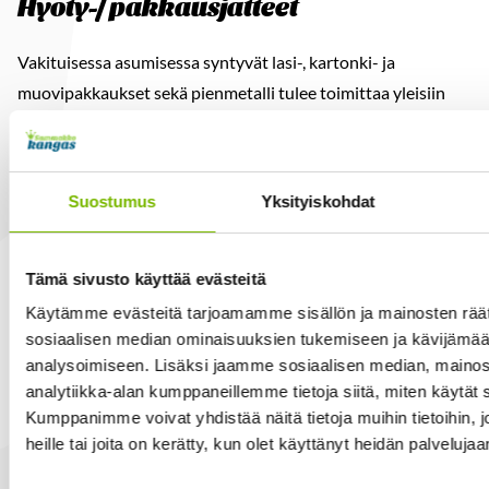
Hyöty-/ pakkausjätteet
Vakituisessa asumisessa syntyvät lasi-, kartonki- ja
muovipakkaukset sekä pienmetalli tulee toimittaa yleisiin
alueellisiin keräyspisteisiin. Osa yleisistä keräyspisteistä on
Sammakkokankaan ylläpitämiä aluekeräyspisteitä ja osa
Rinki Oy:n ylläpitämiä ekopisteitä.
Suostumus
Yksityiskohdat
Mikä on kimppajäteastia?
Tämä sivusto käyttää evästeitä
Lähinaapurit voivat käyttää yhteistä kiinteistökohtaista
Käytämme evästeitä tarjoamamme sisällön ja mainosten räät
seka- tai biojäteastiaa. Myös kompostori voi olla
sosiaalisen median ominaisuuksien tukemiseen ja kävijäm
naapureiden kesken yhteinen. Yhteistä kompostoria voi
analysoimiseen. Lisäksi jaamme sosiaalisen median, mainos
käyttää maksimissaan kaksi kiinteistöä. Sekajätekimpassa
analytiikka-alan kumppaneillemme tietoja siitä, miten käytä
voi olla maksimissaan 10 kiinteistöä ja biojätteessa viisi (5)
Kumppanimme voivat yhdistää näitä tietoja muihin tietoihin, jo
heille tai joita on kerätty, kun olet käyttänyt heidän palvelujaa
kiinteistöä. Kimpan voi perustaa vakituiset asunnot
keskenään. Kimpasta tulee täyttää ns. kimppalomake.