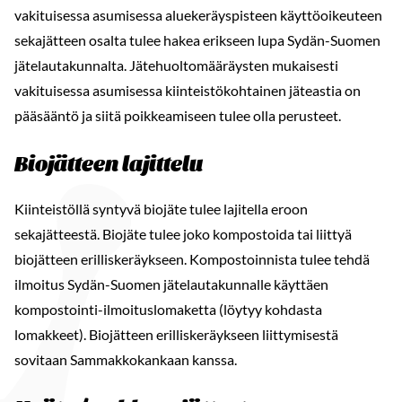
vakituisessa asumisessa aluekeräyspisteen käyttöoikeuteen
sekajätteen osalta tulee hakea erikseen lupa Sydän-Suomen
jätelautakunnalta. Jätehuoltomääräysten mukaisesti
vakituisessa asumisessa kiinteistökohtainen jäteastia on
pääsääntö ja siitä poikkeamiseen tulee olla perusteet.
Biojätteen lajittelu
Kiinteistöllä syntyvä biojäte tulee lajitella eroon
sekajätteestä. Biojäte tulee joko kompostoida tai liittyä
biojätteen erilliskeräykseen. Kompostoinnista tulee tehdä
ilmoitus Sydän-Suomen jätelautakunnalle käyttäen
kompostointi-ilmoituslomaketta (löytyy kohdasta
lomakkeet). Biojätteen erilliskeräykseen liittymisestä
sovitaan Sammakkokankaan kanssa.