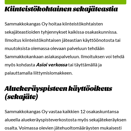
Kiinteistökohtainen sekajäteastia
-
Sammakkokangas Oy hoitaa kiinteistökohtaisten
sekajäteastioiden tyhjennykset kaikissa osakaskunnissa.
Ilmoitus kiinteistökohtaisen jäteastian käyttöönotosta tai
muutoksista olemassa olevaan palveluun tehdään
Sammakkokankaan asiakaspalveluun. Ilmoituksen voi tehdä
myös kohdasta
Asioi verkossa
tai täyttämällä ja
palauttamalla liittymislomakkeen.
Aluekeräyspisteen käyttöoikeus
(sekajäte)
Sammakkokangas Oy vastaa kaikkien 12 osakaskuntansa
alueella aluekeräyspisteverkostosta myös sekajätekeräyksen
osalta. Voimassa olevien jätehuoltomääräysten mukaisesti