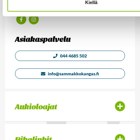
PL 13, 43101 Saarijärvi
Kiellä
Facebook
Instagram
Asiakaspalvelu
044 4685 502
info@sammakkokangas.fi
Aukioloajat
Pikalinkit