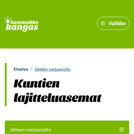
Valikko
Etusivu
/
Jätteen vastaanotto
Kuntien
lajitteluasemat
Jätteen vastaanotto