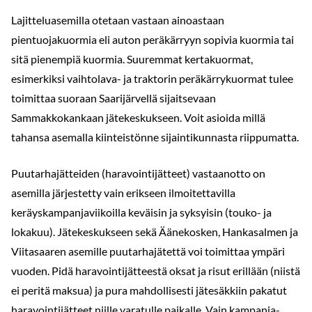
Lajitteluasemilla otetaan vastaan ainoastaan
pientuojakuormia eli auton peräkärryyn sopivia kuormia tai
sitä pienempiä kuormia. Suuremmat kertakuormat,
esimerkiksi vaihtolava- ja traktorin peräkärrykuormat tulee
toimittaa suoraan Saarijärvellä sijaitsevaan
Sammakkokankaan jätekeskukseen. Voit asioida millä
tahansa asemalla kiinteistönne sijaintikunnasta riippumatta.
Puutarhajätteiden (haravointijätteet) vastaanotto on
asemilla järjestetty vain erikseen ilmoitettavilla
keräyskampanjaviikoilla keväisin ja syksyisin (touko- ja
lokakuu). Jätekeskukseen sekä Äänekosken, Hankasalmen ja
Viitasaaren asemille puutarhajätettä voi toimittaa ympäri
vuoden. Pidä haravointijätteestä oksat ja risut erillään (niistä
ei peritä maksua) ja pura mahdollisesti jätesäkkiin pakatut
haravointijätteet niille varatulle paikalle. Vain kampanja-