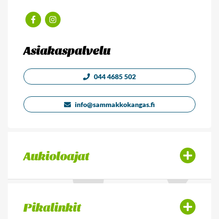
Facebook
Instagram
Asiakaspalvelu
044 4685 502
info@sammakkokangas.fi
Aukioloajat
Pikalinkit