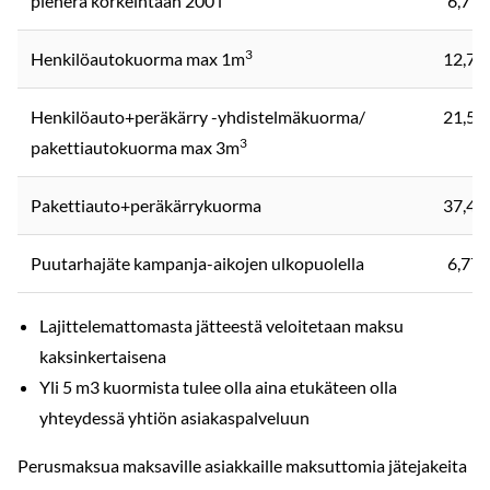
pienerä korkeintaan 200 l
6,77
3
Henkilöautokuorma max 1m
12,74
Henkilöauto+peräkärry -yhdistelmäkuorma/
21,51
3
pakettiautokuorma max 3m
Pakettiauto+peräkärrykuorma
37,45
Puutarhajäte kampanja-aikojen ulkopuolella
6,77
Lajittelemattomasta jätteestä veloitetaan maksu
kaksinkertaisena
Yli 5 m3 kuormista tulee olla aina etukäteen olla
yhteydessä yhtiön asiakaspalveluun
Perusmaksua maksaville asiakkaille maksuttomia jätejakeita