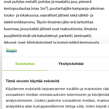
ovat puhdas metalli, puhdas ja maalattu puu, pienerä
3
kestopuulautaa (max 1m
), puutarhajäte kampanja-aikoinan
touko- ja lokakuussa, vaaralliset jätteet sekä sähkö- ja
elektroniikkaromu. Täysin ilmainen jäte-erä tarkoittaa
kuormaa, jossa kaikki jätteet ovat maksuttomia. Ilmaista
puujätettä eivät ole kalustelevyt, parketti, laminaatti,
ikkunat, ovet, kiintokalusteet ja isompi määrä kestopuuta.
Pientuojahinnasto (yritykset)
Suostumus
Yksityiskohdat
€/kpl tai €/kuorma
Tämä sivusto käyttää evästeitä
Lajiteltu kuorma
alv. 0 %
Käytämme evästeitä tarjoamamme sisällön ja mainosten räät
sosiaalisen median ominaisuuksien tukemiseen ja kävijäm
Henkilöautokuorma
17,53
analysoimiseen. Lisäksi jaamme sosiaalisen median, mainos
analytiikka-alan kumppaneillemme tietoja siitä, miten käytä