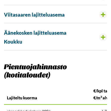
Viitasaaren lajitteluasema
Äänekosken lajitteluasema
Koukku
Pientuojahinnasto
(kotitaloudet)
€/kpl tai
3
Lajiteltu kuorma
€/m
alv. 