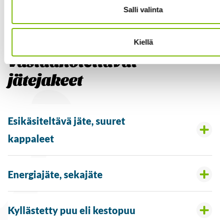
vastaanottamaan asemilla, mutta niistä peritään
Salli valinta
pienkuormamaksu 35,00 € sis. alv 25,5 %.
Kiellä
Vastaanotettavat
jätejakeet
Esikäsiteltävä jäte, suuret
kappaleet
Energiajäte, sekajäte
Kyllästetty puu eli kestopuu