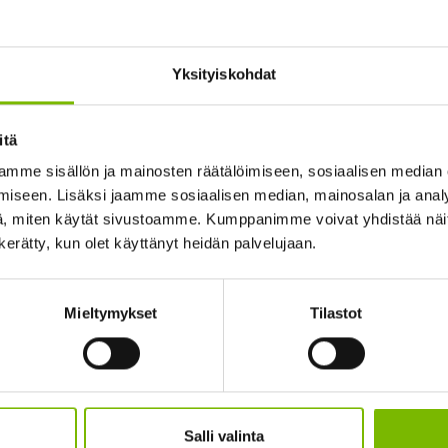
Yksityiskohdat
oski,
itä
mme sisällön ja mainosten räätälöimiseen, sosiaalisen median
iseen. Lisäksi jaamme sosiaalisen median, mainosalan ja analy
, miten käytät sivustoamme. Kumppanimme voivat yhdistää näitä t
Saarijärvi
n kerätty, kun olet käyttänyt heidän palvelujaan.
i,
Mieltymykset
Tilastot
i,
Salli valinta