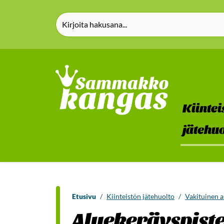
Siirry pääsisältöön (Paina Enter)
Kiintei
jätehuo
Etusivu
/
Kiinteistön jätehuolto
/
Vakituinen 
Aluekeräyspiste