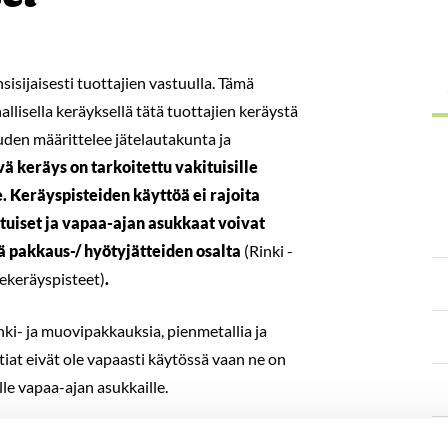
isijaisesti tuottajien vastuulla. Tämä
llisella keräyksellä tätä tuottajien keräystä
den määrittelee jätelautakunta ja
ä keräys on tarkoitettu vakituisille
. Keräyspisteiden käyttöä ei rajoita
uiset ja vapaa-ajan asukkaat voivat
tä pakkaus-/ hyötyjätteiden osalta
(Rinki -
ekeräyspisteet)
.
nki- ja muovipakkauksia, pienmetallia ja
tiat eivät ole vapaasti käytössä vaan ne on
le vapaa-ajan asukkaille.