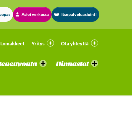
luopas
Asioi verkossa
Itsepalveluasiointi
Lomakkeet
Yritys
Ota yhteyttä
teneuvonta
Hinnastot