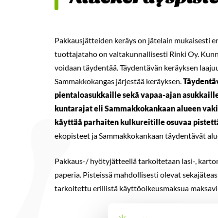
-
Pakkausjätteiden keräys on jätelain mukaisesti ens
tuottajataho on valtakunnallisesti Rinki Oy. Kunna
voidaan täydentää. Täydentävän keräyksen laajuu
Sammakkokangas järjestää keräyksen.
Täydentäv
pientaloasukkaille sekä vapaa-ajan asukkaille
kuntarajat eli Sammakkokankaan alueen vakit
käyttää parhaiten kulkureitille osuvaa pistet
ekopisteet ja Sammakkokankaan täydentävät alu
Pakkaus-/ hyötyjätteellä tarkoitetaan lasi-, karto
paperia. Pisteissä mahdollisesti olevat sekajäteas
tarkoitettu erillistä käyttöoikeusmaksua maksavil