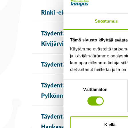
Rinki -ekopisteet
Suostumus
Täydentävä aluekeräys Kannonk
Tämä sivusto käyttää eväste
Kivijärvi, Kinnula
Käytämme evästeitä tarjoama
ja kävijämäärämme analysoim
kumppaneillemme tietoja siitä
Täydentävä aluekeräys Karstula, 
olet antanut heille tai joita o
Suostumuksen
Täydentävä aluekeräys Petäjäves
Välttämätön
valinta
Pylkönmäki, Multia, Uurainen
Täydentävä aluekeräys Äänekosk
Kiellä
Hankasalmi