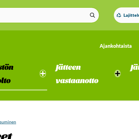
Lajitte
Ajankohtaista
stön
Jätteen
Jä
lto
vastaanotto
asuminen
et