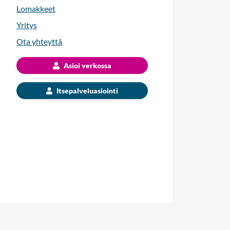
Lomakkeet
Yritys
Ota yhteyttä
Asioi verkossa
Itsepalveluasiointi