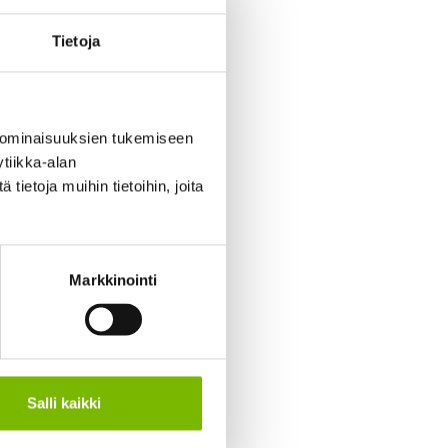
Tietoja
lle 2026.
jennysten
 ominaisuuksien tukemiseen
tiikka-alan
ietoja muihin tietoihin, joita
Markkinointi
 Voit tiedustella
ä ennen
Salli kaikki