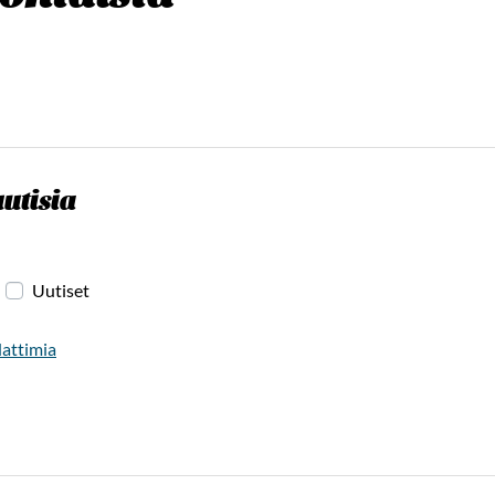
utisia
Uutiset
dattimia