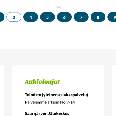
Sivu
3
4
5
6
7
8
9
Aukioloajat
Toimisto (yleinen asiakaspalvelu)
Palvelemme arkisin klo 9-14
Saarijärven Jätekeskus