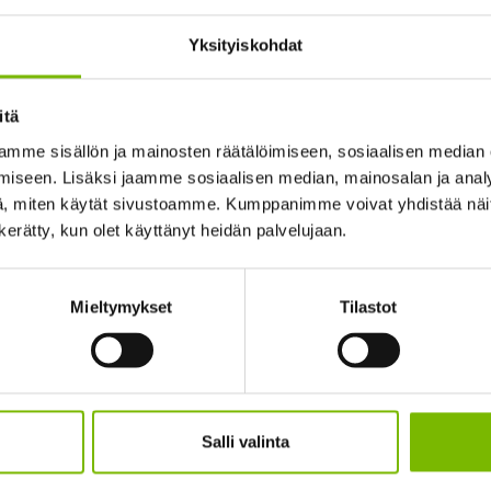
026
Yksityiskohdat
telautakunta vahvisti 9.12.2025 kokouksessaan jätetaksan vuode
nyshintoihin tuli 1,1 % korotus kuljetusosuuteen. Nousu astiatyh
itä
on kuitenkin pienempi,...
mme sisällön ja mainosten räätälöimiseen, sosiaalisen median
iseen. Lisäksi jaamme sosiaalisen median, mainosalan ja analy
, miten käytät sivustoamme. Kumppanimme voivat yhdistää näitä t
n kerätty, kun olet käyttänyt heidän palvelujaan.
et hankaloittavat jäteastioiden tyhjennyksiä
Mieltymykset
Tilastot
ten teiden vuoksi kaikkia jäteastioita ei ole pystytty tyhjentämään.
 asiakaspalvelusta, onko korvaava tyhjennys mahdollista tehd
nnysrytmin...
Salli valinta