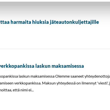
ttaa harmaita hiuksia jäteautonkuljettajille
verkkopankissa laskun maksamisessa
opankissa laskun maksamisessa Olemme saaneet yhteydenottoja 
amiseen verkkopankissa. Maksun yhteydessä on ilmennyt 'viesti',
ittaa, että nimi ei...