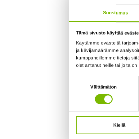
Jätetaksa 2
Suostumus
Sydän-Suomen jä
Jäteastiatyhjen
Tämä sivusto käyttää eväste
kokonaishintaan 
Käytämme evästeitä tarjoama
ja kävijämäärämme analysoim
Tiedotteet
kumppaneillemme tietoja siitä
olet antanut heille tai joita o
05.01.2026
Suostumuksen
Liukkaat ti
Välttämätön
valinta
Liukkaiden yleis
Sammakkokankaan
seuraavaa, tyhje
Kiellä
Tiedotteet