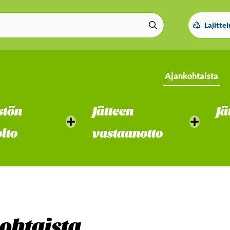
Lajitte
Ajankohtaista
stön
Jätteen
Jä
lto
vastaanotto
ohtaista