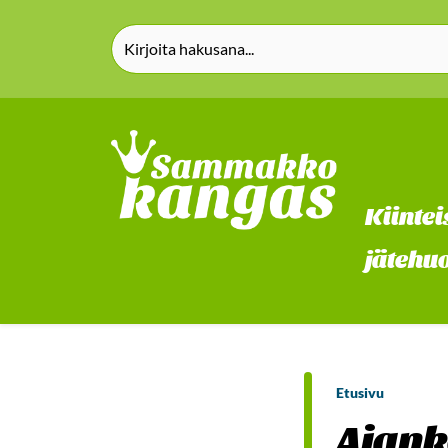
Siirry pääsisältöön (Paina Enter)
Kiintei
jätehuo
Etusivu
Ajank