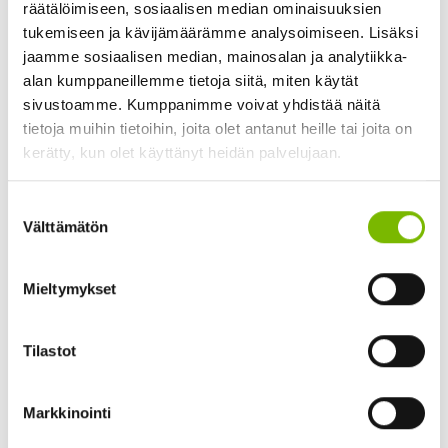
liittymistapa sekajätehuoltoon.
räätälöimiseen, sosiaalisen median ominaisuuksien
tukemiseen ja kävijämäärämme analysoimiseen. Lisäksi
jaamme sosiaalisen median, mainosalan ja analytiikka-
Haja-asutusalueella vapaa-ajan asunnon jätehuolloksi voi
alan kumppaneillemme tietoja siitä, miten käytät
valita edelleen alueellisen sekajätekeräyksen. Näille
sivustoamme. Kumppanimme voivat yhdistää näitä
asiakkaille on lähetetty huhtikuussa laskun mukana lista
tietoja muihin tietoihin, joita olet antanut heille tai joita on
keräyspisteistä, jotka ovat kesäkaudella käyttävissä.
kerätty, kun olet käyttänyt heidän palvelujaan.
Savimäen ja Salonpään pisteet eivät ole näiden pisteiden
joukossa.
Suostumuksen
Välttämätön
valinta
Savimäen (Savimäentie 1) ja Salonpää (Salonpääntie 2)
palvelevat jatkossa kartongin, lasipakkausten ja pienmetallin
Mieltymykset
vastaanottopisteinä. Keräyspaperisäiliöt säilyvät pisteissä
toistaiseksi. Perinkeräyksestä vastaa tuottajat.
Tilastot
Sammakkokangas ei täydennä muovipakkausten keräystä
aluekeräyspisteillä, koska palvelutaso ei tähän velvoita.
Markkinointi