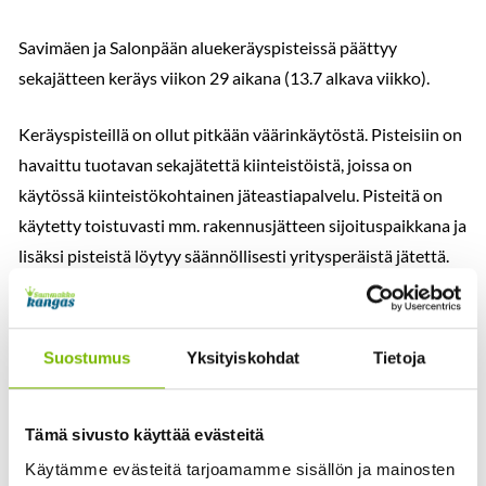
Savimäen ja Salonpään aluekeräyspisteissä päättyy
sekajätteen keräys viikon 29 aikana (13.7 alkava viikko).
Keräyspisteillä on ollut pitkään väärinkäytöstä. Pisteisiin on
havaittu tuotavan sekajätettä kiinteistöistä, joissa on
käytössä kiinteistökohtainen jäteastiapalvelu. Pisteitä on
käytetty toistuvasti mm. rakennusjätteen sijoituspaikkana ja
lisäksi pisteistä löytyy säännöllisesti yritysperäistä jätettä.
Keskeistä on myös huomioida, että taajama-alueella
sekajätteen aluekeräys ei ole enää perusteltua. Voimassa
Suostumus
Yksityiskohdat
Tietoja
olevien jätehuoltomääräysten mukaisesti vakituisessa
asumisessa tulee käyttää kiinteistökohtaista
sekajätepalvelua. Taajamassa oleville vapaa-ajan asukkaille
Tämä sivusto käyttää evästeitä
kiinteistökohtainen sekajäteastiapalvelu on suositeltavin
Käytämme evästeitä tarjoamamme sisällön ja mainosten