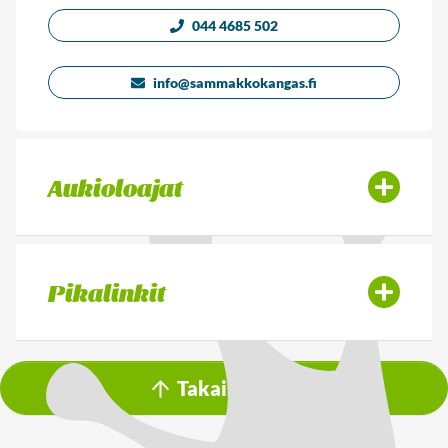
044 4685 502
info@sammakkokangas.fi
Aukioloajat
Pikalinkit
Takaisin ylös