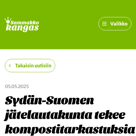
Valikko
-
Takaisin uutisiin
05.05.2025
Sydän-Suomen
jätelautakunta tekee
kompostitarkastuksia