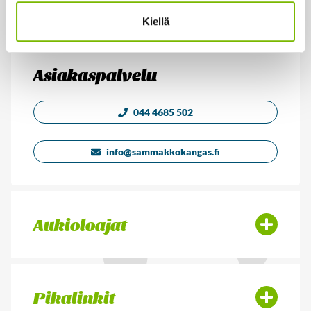
Kiellä
Facebook
Instagram
Asiakaspalvelu
044 4685 502
info@sammakkokangas.fi
Aukioloajat
Pikalinkit