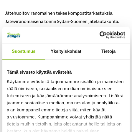
Jätehuoltoviranomainen tekee kompostitarkastuksia.
Jäteviranomaisena toimii Sydän-Suomen jätelautakunta.
Jätehuoltoviranomainen tekee kompostitarkastuksia
jätelain (646/2011) § 123 nojalla.
Suostumus
Yksityiskohdat
Tietoja
Äänekoskella vko 19,
Karstulassa ja Kivijärvellä vko 20,
Tämä sivusto käyttää evästeitä
Hankasalmella ja Kannonkoskella vko 21,
Käytämme evästeitä tarjoamamme sisällön ja mainosten
Saarijärvellä ja Uuraisilla vko 22,
räätälöimiseen, sosiaalisen median ominaisuuksien
Kinnulassa, Multialla ja Petäjävedellä vko 23,
tukemiseen ja kävijämäärämme analysoimiseen. Lisäksi
Pihtiputaalla ja Viitasaarella vko 24.
jaamme sosiaalisen median, mainosalan ja analytiikka-
alan kumppaneillemme tietoja siitä, miten käytät
Kunnallisten jätehuoltomääräysten § 13 mukaan biojäte
sivustoamme. Kumppanimme voivat yhdistää näitä
tulee lajitella, joko omaan astiaan tai kompostoida
tietoja muihin tietoihin, joita olet antanut heille tai joita on
omatoimisesti, tai käsitellä muulla jätehuoltoviranomaisen
kerätty, kun olet käyttänyt heidän palvelujaan.