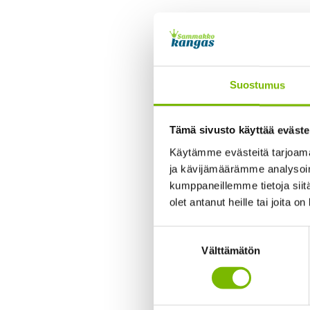
Toukokuun alusta P
aukioloaika siirtyy 
Palveluaukiolojat o
Suostumus
Petäjävesi, Välitie
Tämä sivusto käyttää eväste
Karstula, Lampisuo
Käytämme evästeitä tarjoama
Uurainen, Häkintie
ja kävijämäärämme analysoim
kumppaneillemme tietoja siitä
olet antanut heille tai joita o
Itsepalvelumah
Suostumuksen
Välttämätön
valinta
Sammakkokangas ottaa
Itsepalveluasiointi m
lokakuun väliseä aika