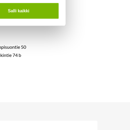
an
e
.
Salli kaikki
mpisuontie 50
kintie 74 b