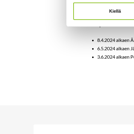
aukiolojat, jolloin a
palveluaukioloajoiks
Kiellä
Itsepalveluasiointi
8.4.2024 alkaen 
6.5.2024 alkaen J
3.6.2024 alkaen Pe