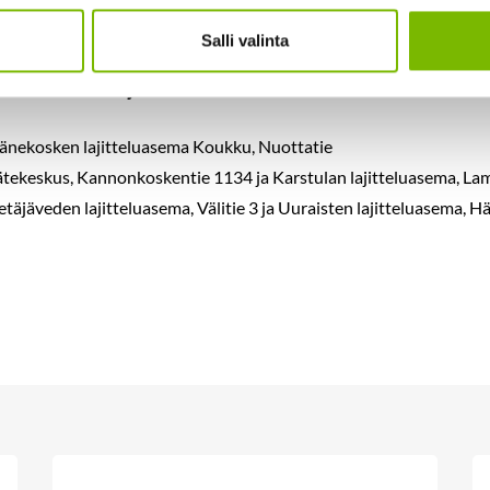
semalla on henkilö vastaanottamassa jätteitä. Näitä aikoja kutsuta
i. Lisätietoa itsepalveluasioinnin laajentumisesta päivitämme
tänn
Salli valinta
mahdollisuus laajenee seuraavasti:
Äänekosken lajitteluasema Koukku, Nuottatie
ätekeskus, Kannonkoskentie 1134 ja Karstulan lajitteluasema, La
täjäveden lajitteluasema, Välitie 3 ja Uuraisten lajitteluasema, Hä