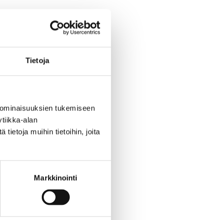
tuvat.
Toinen
Tietoja
 ominaisuuksien tukemiseen
tiikka-alan
ietoja muihin tietoihin, joita
uksia
Markkinointi
uasemilla.
ana. Lisäksi touko -
lla on edelleen