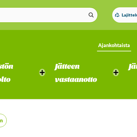
Lajitte
Ajankohtaista
stön
Jätteen
Jä
lto
vastaanotto
in