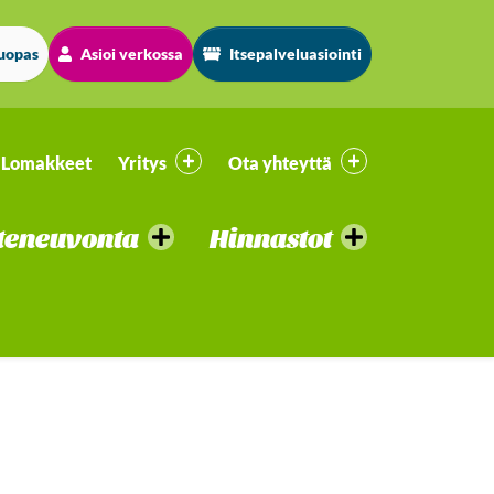
luopas
Asioi verkossa
Itsepalveluasiointi
Lomakkeet
Yritys
Ota yhteyttä
teneuvonta
Hinnastot