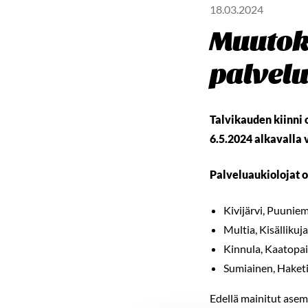
18.03.2024
Muutoks
palvel
Talvikauden kiinni 
6.5.2024 alkavalla v
Palveluaukiolojat o
Kivijärvi, Puuniem
Multia, Kisällikuj
Kinnula, Kaatopaik
Sumiainen, Haketie
Edellä mainitut asem