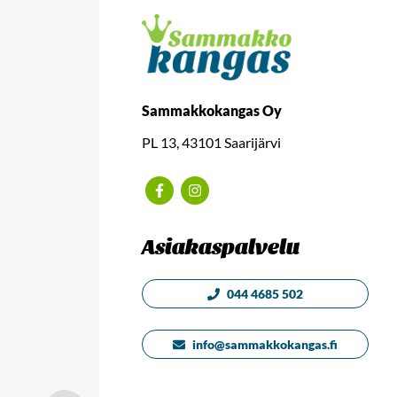
Sammakkokangas Oy
PL 13, 43101 Saarijärvi
Facebook
Instagram
Asiakaspalvelu
044 4685 502
info@sammakkokangas.fi