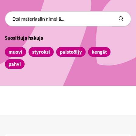
Suosittuja hakuja
muovi
styroksi
paistoöljy
kengät
pahvi