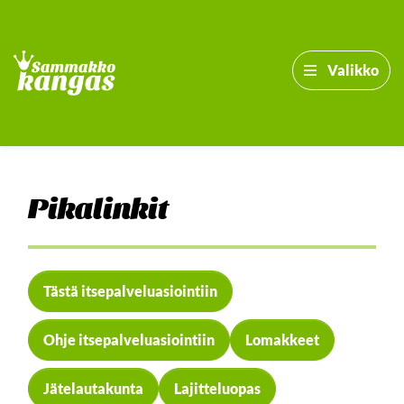
Valikko
Pikalinkit
-
Tästä itsepalveluasiointiin
Ohje itsepalveluasiointiin
Lomakkeet
Jätelautakunta
Lajitteluopas