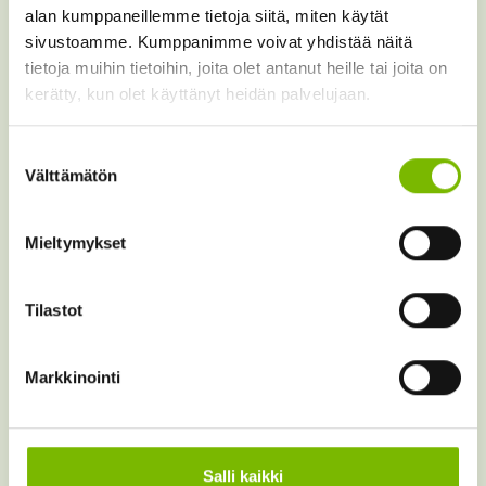
alan kumppaneillemme tietoja siitä, miten käytät
sivustoamme. Kumppanimme voivat yhdistää näitä
tietoja muihin tietoihin, joita olet antanut heille tai joita on
kerätty, kun olet käyttänyt heidän palvelujaan.
Suostumuksen
Sammakkokangas
Välttämätön
valinta
on kuntien omistama
Mieltymykset
jäteyhtiö.
Tilastot
Sammakkokankaan omistavat 12 keskisuomalaista kuntaa.
Markkinointi
Yhtiön pääpaikkana toimii Sammakkokankaan jätekeskus
Saarijärvellä. Jätekeskuksessa sijaitsee myös yhtiön
toimisto.
Salli kaikki