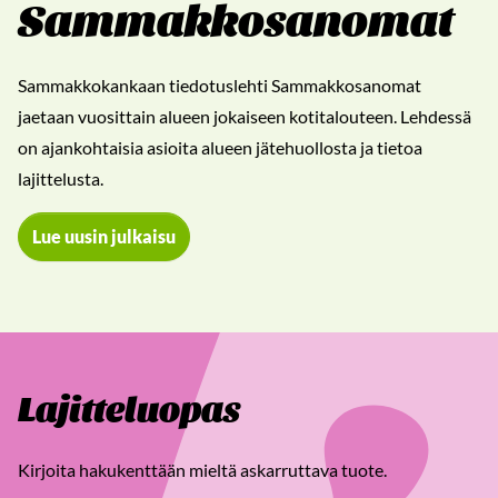
Sammakkosanomat
Sammakkokankaan tiedotuslehti Sammakkosanomat
jaetaan vuosittain alueen jokaiseen kotitalouteen. Lehdessä
on ajankohtaisia asioita alueen jätehuollosta ja tietoa
lajittelusta.
Lue uusin julkaisu
Lajitteluopas
Kirjoita hakukenttään mieltä askarruttava tuote.