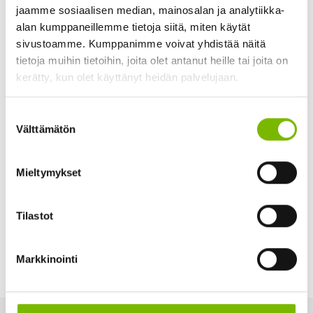
vastaanotettavalla määrällä ei ole rajoitetta. Hinnoittelu
jaamme sosiaalisen median, mainosalan ja analytiikka-
menee pientuojahinnaston mukaisesti. Esimerkiksi
alan kumppaneillemme tietoja siitä, miten käytät
sivustoamme. Kumppanimme voivat yhdistää näitä
Äänekoskelle ja Viitasaarelle toimitettavasta pienerästä
tietoja muihin tietoihin, joita olet antanut heille tai joita on
menee 7,50 € sis alv 24 %.
kerätty, kun olet käyttänyt heidän palvelujaan.
Viikoilla 42 ja 43 järjestetään koko alueella
Suostumuksen
puutarhajätteiden vastaanotto. Hedelmiä ja marjamäskiä ei
Välttämätön
valinta
tule laittaa puutarhajätteen joukkoon, koska kyseessä on
ruokajäte ja se käsitellään biojätteenä.
Mieltymykset
Voit halutessasi tiedustella paikallisilta metsästysseuroilta,
onko heillä tarvetta esimerkiksi omenoille.
Tilastot
Markkinointi