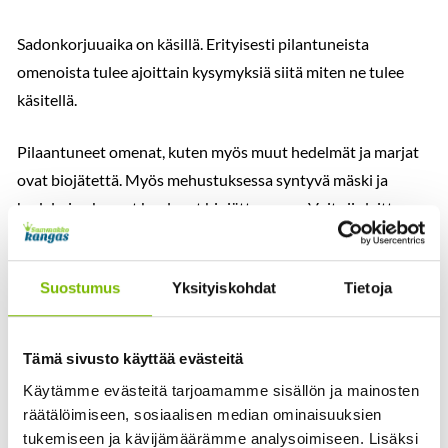
Sadonkorjuuaika on käsillä. Erityisesti pilantuneista
omenoista tulee ajoittain kysymyksiä siitä miten ne tulee
käsitellä.
Pilaantuneet omenat, kuten myös muut hedelmät ja marjat
ovat biojätettä. Myös mehustuksessa syntyvä mäski ja
hedelmien kuoret kuuluvat biojätteeseen. Voit siis laittaa
nämä biojätteen joukkoon ja käsitellä joko itse
kompostoimalla tai laittamalla biojätteen
Suostumus
Yksityiskohdat
Tietoja
erilliskeräysastiaan. Jompi kumpihan näistä täytyy
kiinteistöltä löytyä, eikös niin?
Tämä sivusto käyttää evästeitä
Mikäli pilaantuneita hedelmiä on paljon voi, omenoita
Käytämme evästeitä tarjoamamme sisällön ja mainosten
toimittaa max 100 l per asiakas Viitasaaren ja Äänekosken
räätälöimiseen, sosiaalisen median ominaisuuksien
lajitteluasemille. Sammakkokankaan jätekeskuksessa
tukemiseen ja kävijämäärämme analysoimiseen. Lisäksi