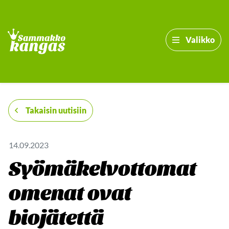
Valikko
-
Takaisin uutisiin
14.09.2023
Syömäkelvottomat
omenat ovat
biojätettä