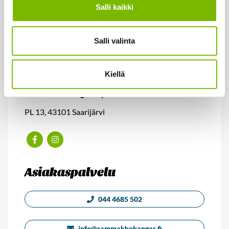
Salli kaikki
Salli valinta
Kiellä
Sammakkokangas Oy
PL 13, 43101 Saarijärvi
Facebook
Instagram
Asiakaspalvelu
044 4685 502
info@sammakkokangas.fi