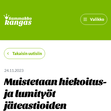
Valikko
-
Takaisin uutisiin
24.11.2023
Muistetaan hiekoitus-
ja lumityöt
jäteastioiden