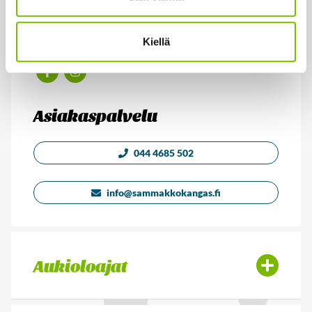
Sammakkokangas Oy
PL 13, 43101 Saarijärvi
Kiellä
Facebook
Instagram
Asiakaspalvelu
044 4685 502
info@sammakkokangas.fi
Aukioloajat